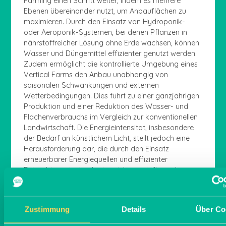
Farming einen Schritt weiter, indem es mehrere
Ebenen übereinander nutzt, um Anbauflächen zu
maximieren. Durch den Einsatz von Hydroponik-
oder Aeroponik-Systemen, bei denen Pflanzen in
nährstoffreicher Lösung ohne Erde wachsen, können
Wasser und Düngemittel effizienter genutzt werden.
Zudem ermöglicht die kontrollierte Umgebung eines
Vertical Farms den Anbau unabhängig von
saisonalen Schwankungen und externen
Wetterbedingungen. Dies führt zu einer ganzjährigen
Produktion und einer Reduktion des Wasser- und
Flächenverbrauchs im Vergleich zur konventionellen
Landwirtschaft. Die Energieintensität, insbesondere
der Bedarf an künstlichem Licht, stellt jedoch eine
Herausforderung dar, die durch den Einsatz
erneuerbarer Energiequellen und effizienter
Beleuchtungstechnologien sichergestellt werden
muss.
Zustimmung
Details
Über Co