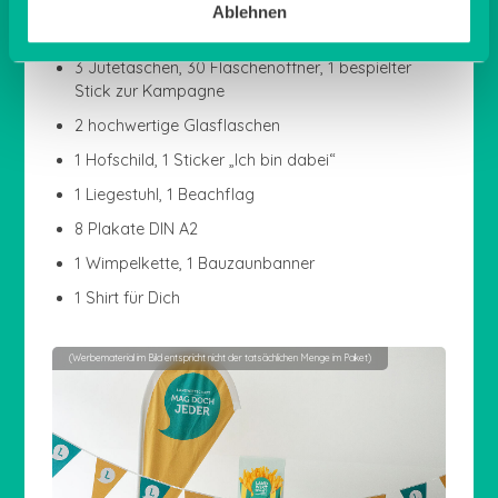
200 Samentüten, 200 Pixi-Hefte (Alles rund um´s
Ablehnen
Ei), 200 Postkarten
3 Jutetaschen, 30 Flaschenöffner, 1 bespielter
Stick zur Kampagne
2 hochwertige Glasflaschen
1 Hofschild, 1 Sticker „Ich bin dabei“
1 Liegestuhl, 1 Beachflag
8 Plakate DIN A2
1 Wimpelkette, 1 Bauzaunbanner
1 Shirt für Dich
(Werbematerial im Bild entspricht nicht der tatsächlichen Menge im Paket)