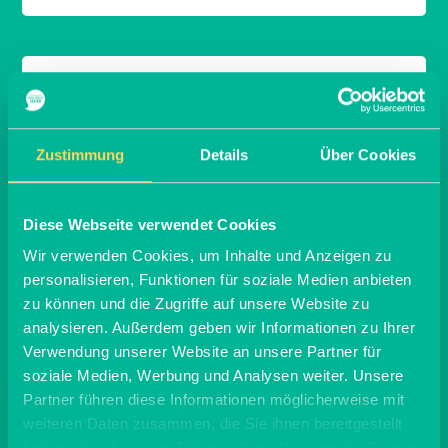
MARKETINGPAKET FÜR
VERBRAUCHERINNEN
Zustimmung
Details
Über Cookies
Das Paket L eignet sich für Veranstaltungen,
bei denen VerbraucherInnen über die
Diese Webseite verwendet Cookies
Kampagne und die Landwirtschaft aufgeklärt
Wir verwenden Cookies, um Inhalte und Anzeigen zu
werden sollen und ist ideal für Messen,
personalisieren, Funktionen für soziale Medien anbieten
Marktstände oder kleine Events.
Das Paket ist
darauf ausgerichtet, die VerbraucherInnen über die
zu können und die Zugriffe auf unsere Website zu
Landwirtschaft aufzuklären und sie für die Ziele der
analysieren. Außerdem geben wir Informationen zu Ihrer
Kampagne MAG DOCH JEDER zu sensibilisieren.
Verwendung unserer Website an unsere Partner für
soziale Medien, Werbung und Analysen weiter. Unsere
Inhalt von Paket L:
Partner führen diese Informationen möglicherweise mit
50 Samentüten, 50 Pixi-Hefte (Alles rund um´s Ei),
weiteren Daten zusammen, die Sie ihnen bereitgestellt
50 Postkarten „Täglich. Für jeden.“
haben oder die sie im Rahmen Ihrer Nutzung der Dienste