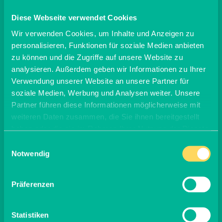
WIR FREUEN UNS AUF
Diese Webseite verwendet Cookies
IHRE
Wir verwenden Cookies, um Inhalte und Anzeigen zu
KONTAKTAUFNAHME:
personalisieren, Funktionen für soziale Medien anbieten
zu können und die Zugriffe auf unsere Website zu
analysieren. Außerdem geben wir Informationen zu Ihrer
Telefonisch unter:
+49 2572-9363-18
Verwendung unserer Website an unsere Partner für
+49 173-5237062
soziale Medien, Werbung und Analysen weiter. Unsere
Partner führen diese Informationen möglicherweise mit
Per Mail an:
weiteren Daten zusammen, die Sie ihnen bereitgestellt
presse@magdochjeder.de
haben oder die sie im Rahmen Ihrer Nutzung der Dienste
gesammelt haben.
Einwilligungsauswahl
Notwendig
Präferenzen
Unser Pressekit zum
Statistiken
Downloaden