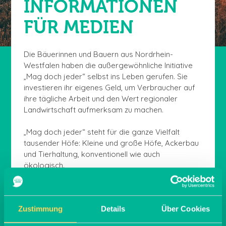
INFORMATIONEN
FÜR MEDIEN
Die Bäuerinnen und Bauern aus Nordrhein-
Westfalen haben die außergewöhnliche Initiative
„Mag doch jeder“ selbst ins Leben gerufen. Sie
investieren ihr eigenes Geld, um Verbraucher auf
ihre tägliche Arbeit und den Wert regionaler
Landwirtschaft aufmerksam zu machen.
„Mag doch jeder“ steht für die ganze Vielfalt
tausender Höfe: Kleine und große Höfe, Ackerbau
und Tierhaltung, konventionell wie auch
ökologisch.
Sie möchten mehr erfahren? Ins Gespräch
kommen? Mit Landwirten sprechen oder einen Hof
Zustimmung
Details
Über Cookies
besuchen?