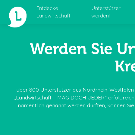
Entdecke
Unterstützer
Landwirtschaft
werden!
Werden Sie Un
Landwirtschaft 4.0
Internetseiten für Landwirte
Kr
Ackerland
Veranstaltungen
Tierhaltung
Downloadbereich Informaterial
über 800 Unterstützer aus Nordrhein-Westfalen sin
„Landwirtschaft – MAG DOCH JEDER“ erfolgreich wi
Saisonkalender
Marketingpakete
namentlich genannt werden durften, können Sie 
Erklärfilme
Presse
Kontakt zur Initiative