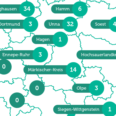
34
6
nghausen
Hamm
3
32
Dortmund
Unna
Soest
1
Hagen
3
Ennepe-Ruhr
Hochsauerlandkr
0
14
Märkischer-Kreis
0
3
Olpe
0
1
Siegen-Wittgenstein