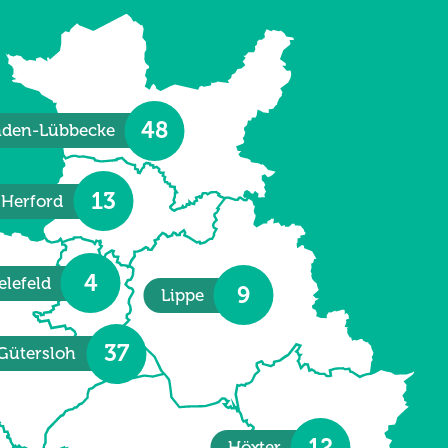
48
den-Lübbecke
13
Herford
4
elefeld
9
Lippe
37
Gütersloh
12
Höxter