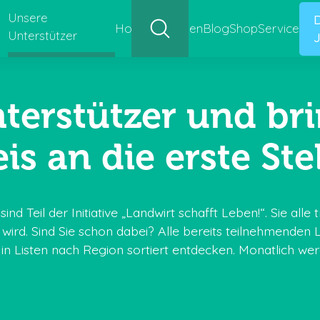
Unsere
Hofgeschichten
Blog
Shop
Service
Unterstützer
J
terstützer und bri
eis an die erste Stel
d Teil der Initiative „Landwirt schafft Leben!“. Sie all
rd. Sind Sie schon dabei? Alle bereits teilnehmenden La
in Listen nach Region sortiert entdecken. Monatlich we