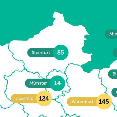
Min
85
Steinfurt
Bi
14
Münster
124
Coesfeld
145
Warendorf