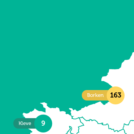
163
Borken
9
Kleve