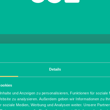
Averkamp, Josef
Becker, Ewald
Details
Bendfeld, Thomas
Altefrohne, Martin
Bendfeld, Heinz
Cookies
Andreas Hoenig GmbH & Co. KG
nhalte und Anzeigen zu personalisieren, Funktionen für soziale
Benning, Hermann-Josef
Website zu analysieren. Außerdem geben wir Informationen zu I
Annegarn, Gregor
Berges, Heinz
r soziale Medien, Werbung und Analysen weiter. Unsere Partner
Abbenhaus, Berthold
Arens, Anne