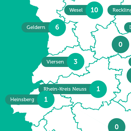
10
Wesel
Reckli
6
Geldern
0
3
Viersen
1
Rhein-Kreis Neuss
1
Heinsberg
0