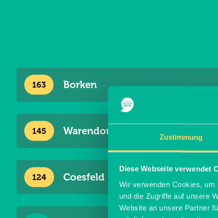
Borken
ZURÜCK ZUR KARTE
Warendorf
ZURÜCK ZUR KARTE
Zustimmung
Diese Webseite verwendet 
Coesfeld
ZURÜCK ZUR KARTE
Wir verwenden Cookies, um I
und die Zugriffe auf unsere 
Website an unsere Partner fü