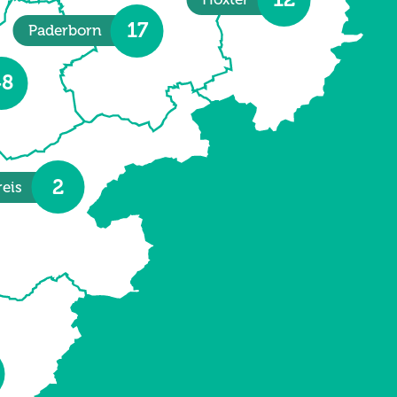
17
Paderborn
48
2
eis