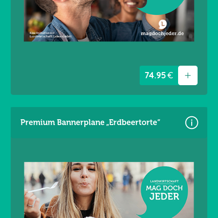
Randverstärkt links / rechts
Ösen umlaufend alle 20 cm
74.95
€
Premium Bannerplane „Erdbeertorte“
Größe: 340 × 173 cm
Material: Premium Frontlit 550 g/m²
Brandschutzklasse B1
Randverstärkt links / rechts