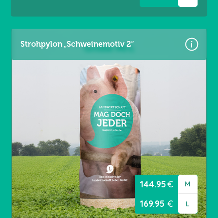
Strohpylon „Schweinemotiv 2“
Größen:
Gr. M = 4,60 × 3,60 m
Gr. L = 5,60 × 3,60 m
Material: Premium Frontlit 550 g/m²
Brandschutzklasse B1
Randverstärkt links / rechts
Ösen umlaufend alle 20 cm
144.95
€
M
169.95
€
L