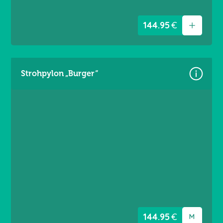
144.95
€
Strohpylon „Burger“
Größen:
Gr. M = 4,60 × 3,60 m
Gr. L = 5,60 × 3,60 m
Material: Premium Frontlit 550 g/m²
Brandschutzklasse B1
Randverstärkt links / rechts
Ösen umlaufend alle 20 cm
144.95
€
M