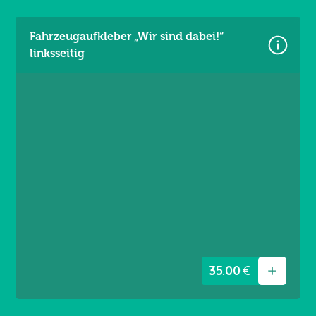
Fahrzeugaufkleber „Wir sind dabei!“
linksseitig
Größe: 1 × 0,95 m
Anbringung: Linke Fahrzeugseite
35.00
€