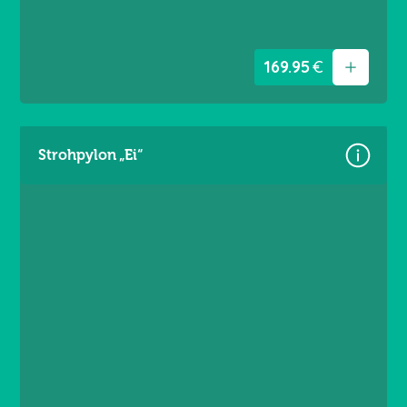
169.95
€
Strohpylon „Ei“
Größe: 4,60 × 3,60m
Material: Premium Frontlit 550 g/m²
Brandschutzklasse B1
Randverstärkt links / rechts
Ösen umlaufend alle 20 cm