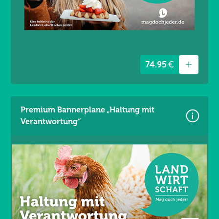
Ösen umlaufend alle 20 cm
74.95
€
Premium Bannerplane „Haltung mit
Verantwortung“
Größe: 340 × 173 cm
Material: Mesh Gewebe 330 g/m²
Wind- und lichtdurchlässig
Brandschutzklasse B1