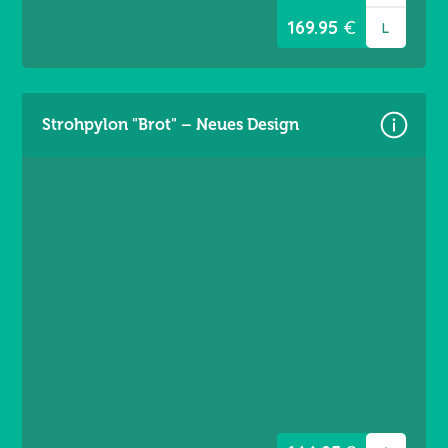
169.95
€
L
Strohpylon "Brot" – Neues Design
Größe: 4,60 x 3,60m
Material: Premium Frontlit 550 g m²
Brandschutzklasse B1
Randverstärkt links/rechts
Ösen umlaufend alle 20 cm