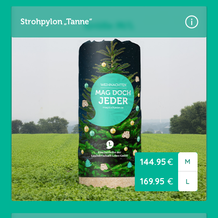
Strohpylon „Tanne“
Größen:
Gr. M = 4,60 × 3,60 m
Gr. L = 5,60 × 3,60 m
Material: Premium Frontlit 550 g/m²
Brandschutzklasse B1
Randverstärkt links / rechts
Ösen umlaufend alle 20 cm
144.95
€
M
169.95
€
L