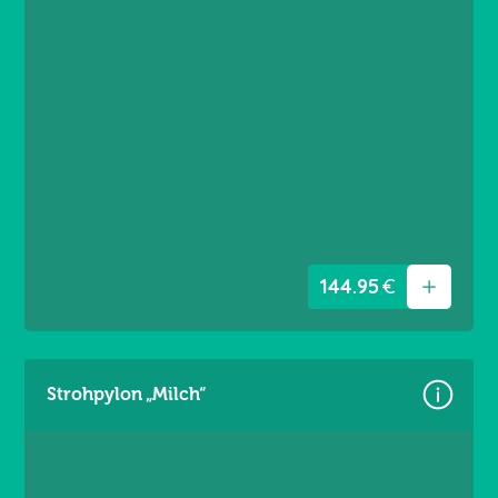
Größe: 4,60 × 3,60 m
Material: Premium Frontlit 550 g/m²
Brandschutzklasse B1
Randverstärkt links / rechts
Ösen umlaufend alle 20 cm
144.95
€
Strohpylon „Milch“
Größe: 5,60 × 3,60 m