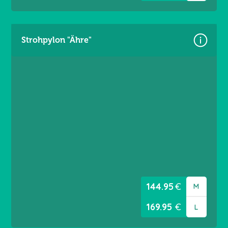
Strohpylon "Ähre"
Größen:
Gr. M = 4,60 x 3,60m
Gr. L = 5,60 x 3,60m
Material: Premium Frontlit 550 g m²
Brandschutzklasse B1
Randverstärkt links/rechts
Ösen umlaufend alle 20 cm
144.95
€
M
169.95
€
L