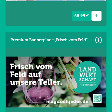
68.99
€
Premium Bannerplane „Frisch vom Feld“
Größe: 340 × 173 cm
Material: Mesh Gewebe 330 g/m²
Wind- und lichtdurchlässig
Brandschutzklasse B1
UV- und witterungsbeständig
Ösen umlaufend alle 50 cm / Gesäumt