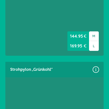
Gr. L = 5,60 × 3,60 m
Material: Premium Frontlit 550 g/m²
Brandschutzklasse B1
Randverstärkt links / rechts
Ösen umlaufend alle 20 cm
144.95
€
M
169.95
€
L
Strohpylon „Grünkohl“
Größen:
Gr. M = 4,60 × 3,60 m
Gr. L = 5,60 × 3,60 m