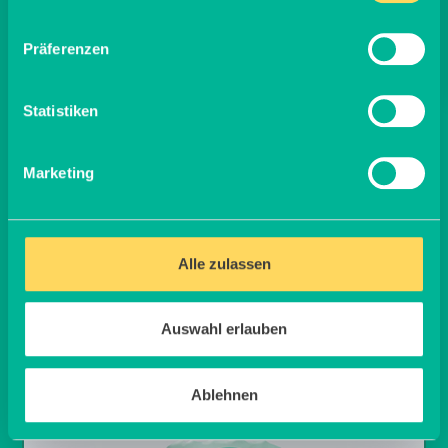
Präferenzen
Größen:
Gr. M = 4,60 × 3,60 m
Statistiken
Gr. L = 5,60 × 3,60 m
Material: Premium Frontlit 550 g/m²
Marketing
Brandschutzklasse B1
Randverstärkt links / rechts
Ösen umlaufend alle 20 cm
144.95
€
M
Alle zulassen
169.95
€
L
Auswahl erlauben
Ablehnen
Strohpylon „Ostern“