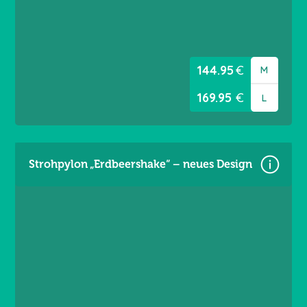
Material: Premium Frontlit 550 g/m²
Brandschutzklasse B1
Randverstärkt links / rechts
Ösen umlaufend alle 20 cm
144.95
€
M
169.95
€
L
Strohpylon „Erdbeershake“ – neues Design
Größe: 5,60 × 3,60 m
Material: Premium Frontlit 550 g/m²
Brandschutzklasse B1
Randverstärkt links / rechts