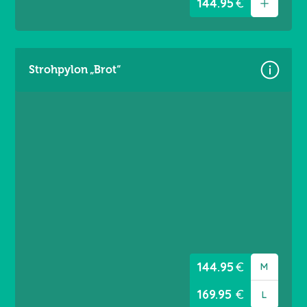
144.95
€
Strohpylon „Brot“
Größen:
Gr. M = 4,60 × 3,60 m
Gr. L = 5,60 × 3,60 m
Material: Premium Frontlit 550 g/m²
Brandschutzklasse B1
Randverstärkt links / rechts
Ösen umlaufend alle 20 cm
144.95
€
M
169.95
€
L