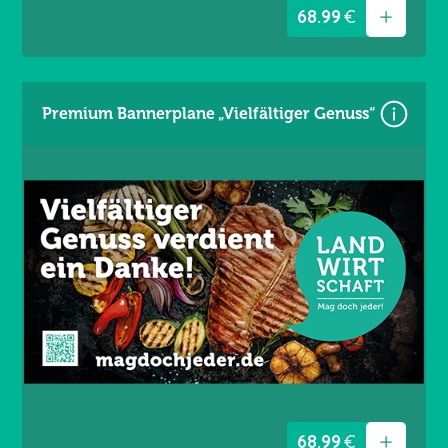
68.99
€
Premium Bannerplane „Vielfältiger Genuss“
Größe: 340 × 173 cm
Material: Mesh Gewebe 330 g/m²
Wind- und lichtdurchlässig
Brandschutzklasse B1
UV- und witterungsbeständig
Ösen umlaufend alle 50 cm / Gesäumt
Artikelnummer: LSL-232
68.99
€