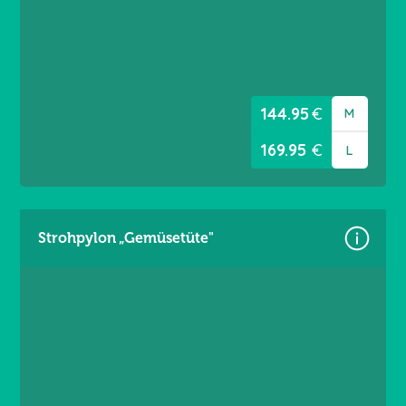
Material: Premium Frontlit 550 g/m²
Brandschutzklasse B1
Randverstärkt links / rechts
Ösen umlaufend alle 20 cm
144.95
€
M
169.95
€
L
Strohpylon „Gemüsetüte"
Größen:
Gr. M = 4,60 × 3,60 m
Gr. L = 5,60 × 3,60 m