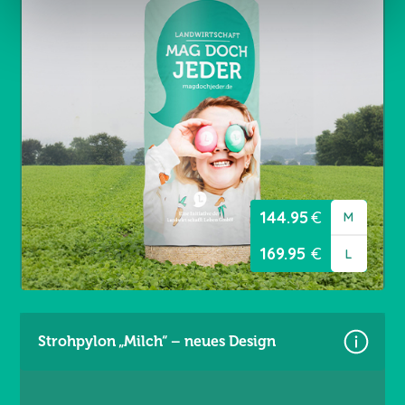
Größen:
Gr. M = 4,60 × 3,60 m
Gr. L = 5,60 × 3,60 m
Material: Premium Frontlit 550 g/m²
Brandschutzklasse B1
Randverstärkt links / rechts
Ösen umlaufend alle 20 cm
144.95
€
M
169.95
€
L
Strohpylon „Milch“ – neues Design