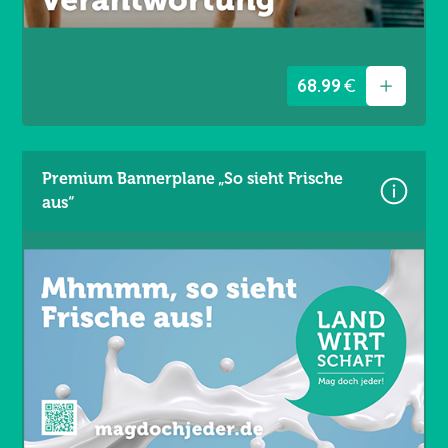
Ösen umlaufend alle 50 cm / Gesäumt
68.99
€
Premium Bannerplane „So sieht Frische
aus“
Größe: 340 × 173 cm
Material: Mesh Gewebe 330 g/m²
Wind- und lichtdurchlässig
Brandschutzklasse B1
UV- und witterungsbeständig
Ösen umlaufend alle 50 cm / Gesäumt