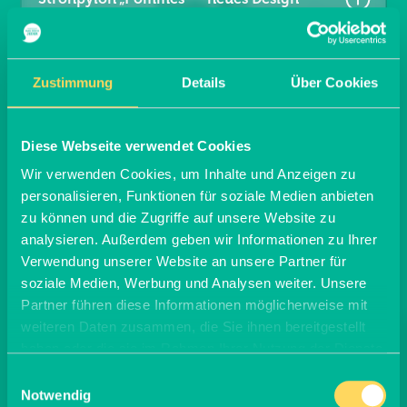
Größen:
Zustimmung
Details
Über Cookies
Gr. M = 4,60 × 3,60 m
Gr. L = 5,60 × 3,60 m
Diese Webseite verwendet Cookies
Material: Premium Frontlit 550 g/m²
Wir verwenden Cookies, um Inhalte und Anzeigen zu
personalisieren, Funktionen für soziale Medien anbieten
Brandschutzklasse B1
zu können und die Zugriffe auf unsere Website zu
Randverstärkt links / rechts
analysieren. Außerdem geben wir Informationen zu Ihrer
Ösen umlaufend alle 20 cm
144.95
€
M
Verwendung unserer Website an unsere Partner für
soziale Medien, Werbung und Analysen weiter. Unsere
169.95
€
L
Partner führen diese Informationen möglicherweise mit
weiteren Daten zusammen, die Sie ihnen bereitgestellt
haben oder die sie im Rahmen Ihrer Nutzung der Dienste
gesammelt haben.
Einwilligungsauswahl
Strohpylon „Pommes“
Notwendig