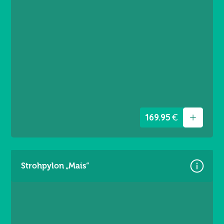
Material: Premium Frontlit 550 g/m²
Brandschutzklasse B1
Randverstärkt links / rechts
Ösen umlaufend alle 20 cm
169.95
€
Strohpylon „Mais“
Größen:
Gr. M = 4,60 × 3,60 m