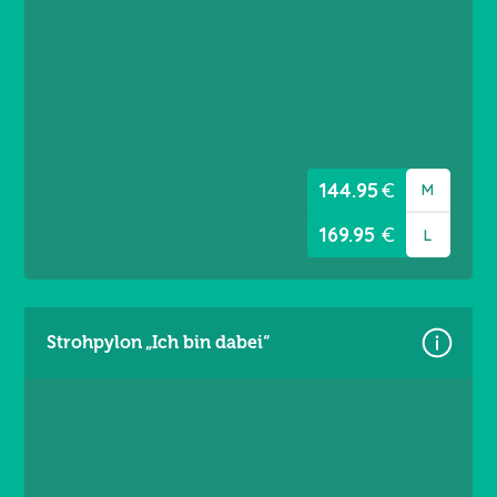
Gr. L = 5,60 × 3,60 m
Material: Premium Frontlit 550 g/m²
Brandschutzklasse B1
Randverstärkt links / rechts
Ösen umlaufend alle 20 cm
144.95
€
M
169.95
€
L
Strohpylon „Ich bin dabei“
Größen:
Gr. M = 4,60 × 3,60 m