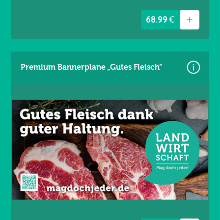
68.99
€
Premium Bannerplane „Gutes Fleisch“
Größe: 340 × 173 cm
Material: Mesh Gewebe 330 g/m²
Wind- und lichtdurchlässig
Brandschutzklasse B1
UV- und witterungsbeständig
Ösen umlaufend alle 50 cm / Gesäumt