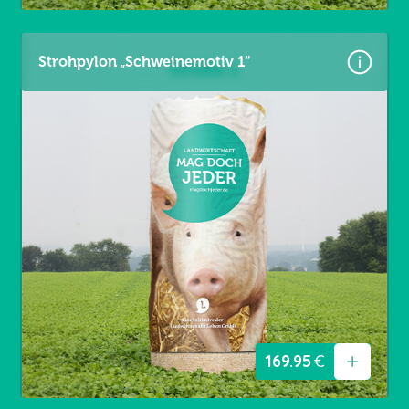
Strohpylon „Schweinemotiv 1“
Größe: 5,60 × 3,60 m
Material: Premium Frontlit 550 g/m²
Brandschutzklasse B1
Randverstärkt links / rechts
Ösen umlaufend alle 20 cm
169.95
€