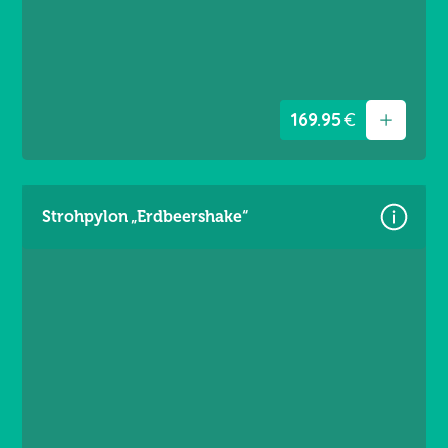
Ösen umlaufend alle 20 cm
169.95
€
Strohpylon „Erdbeershake“
Größe: 4,60 × 3,60 m
Material: Premium Frontlit 550 g/m²
Brandschutzklasse B1
Randverstärkt links / rechts
Ösen umlaufend alle 20 cm