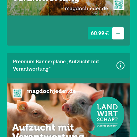
UV- und witterungsbeständig
Ösen umlaufend alle 50 cm / Gesäumt
68.99
€
Premium Bannerplane „Aufzucht mit
Verantwortung“
Größe: 340 × 173 cm
Material: Mesh Gewebe 330 g/m²
Wind- und lichtdurchlässig
Brandschutzklasse B1
UV- und witterungsbeständig