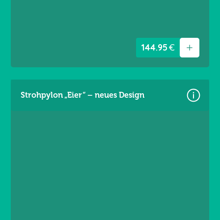
144.95
€
Strohpylon „Eier“ – neues Design
Größe: 5,60 × 3,60 m
Material: Premium Frontlit 550 g/m²
Brandschutzklasse B1
Randverstärkt links / rechts
Ösen umlaufend alle 20 cm