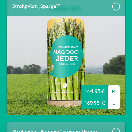
Strohpylon „Spargel“
Größen:
Gr. M = 4,60 × 3,60 m
Gr. L = 5,60 × 3,60 m
Material: Premium Frontlit 550 g/m²
Brandschutzklasse B1
Randverstärkt links / rechts
Ösen umlaufend alle 20 cm
144.95
€
M
169.95
€
L
Strohpylon „Pommes“ – neues Design