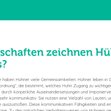
schaften zeichnen H
s?
e haben Hühner viele Gemeinsamkeiten: Hühner leben in Gr
ordnung“, die bestimmt, welches Huhn Zugang zu wichtig
d durch körperliche Auseinandersetzungen und Imponierver
 sehr kommunikativ. Sie nutzen eine Vielzahl von Lauten,
e auszustoßen. Diese kommunikativen Fähigkeiten sind e
Gruppe. Zu den natürlichen Verhaltensweisen von Hühnern