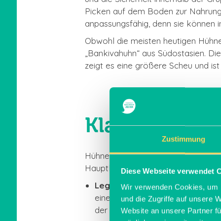
Picken auf dem Boden zur Nahrungs
anpassungsfähig, denn sie können i
Obwohl die meisten heutigen Hühner
„Bankivahuhn“ aus Südostasien. Dies
zeigt es eine größere Scheu und ist
Klassifizier
Zustimmung
Hühnerrassen lassen sich in versch
Hauptkategorien gehören Legehühne
Diese Webseite verwendet 
Legehühner:
Diese Rassen werden
Wir verwenden Cookies, um I
eine große Anzahl von Eiern zu l
und die Zugriffe auf unsere 
der Regel schlanker und aktiver 
Website an unsere Partner fü