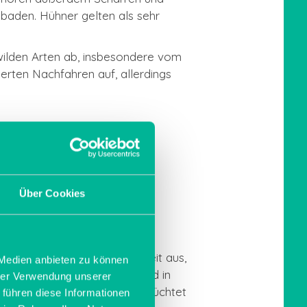
aden. Hühner gelten als sehr
wilden Arten ab, insbesondere vom
erten Nachfahren auf, allerdings
Über Cookies
ungszweck basieren. Zu den
hnen sich durch ihre Fähigkeit aus,
 Medien anbieten zu können
riieren kann. Legehühner sind in
hrer Verwendung unserer
oßer und zahlreicher Eier gezüchtet
 führen diese Informationen