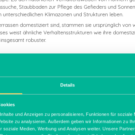
suche, Staubbaden zur Pflege des Gefieders und Sonnenb
n unterschiedlichen Klimazonen und Strukturen leben.
rassen domestiziert sind, stammen sie ursprünglich von 
es weist ähnliche Verhaltensstrukturen wie ihre domestizi
 insgesamt robuster.
ung von Hühnerrassen
Details
iedene Kategorien einteilen, die auf ihrem primären Nutz
r, Fleischhühner, Zweinutzungshühner und Zwerghühner.
Cookies
 speziell für eine hohe Eierproduktion gezüchtet. Sie zeic
nhalte und Anzeigen zu personalisieren, Funktionen für soziale
egen, wobei die Eigröße und -farbe je nach Hühnerrasse va
Website zu analysieren. Außerdem geben wir Informationen zu I
als Fleischhühner. Neben Hennen, die für die Erzeugung gr
r soziale Medien, Werbung und Analysen weiter. Unsere Partner