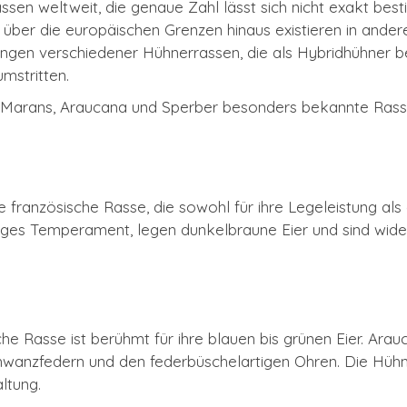
assen weltweit, die genaue Zahl lässt sich nicht exakt be
n über die europäischen Grenzen hinaus existieren in ande
ngen verschiedener Hühnerrassen, die als Hybridhühner b
umstritten.
m Marans, Araucana und Sperber besonders bekannte Ras
 französische Rasse, die sowohl für ihre Legeleistung als
higes Temperament, legen dunkelbraune Eier und sind wide
e Rasse ist berühmt für ihre blauen bis grünen Eier. Ar
hwanzfedern und den federbüschelartigen Ohren. Die Hühne
ltung.