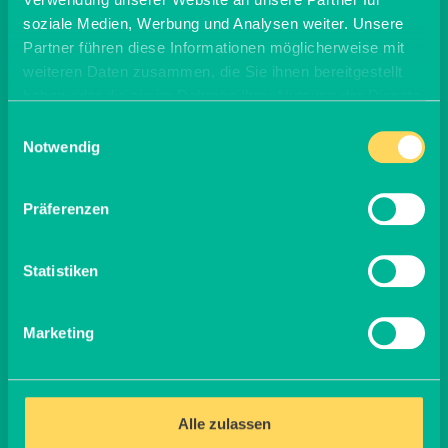
Klassiker
soziale Medien, Werbung und Analysen weiter. Unsere
Partner führen diese Informationen möglicherweise mit
weiteren Daten zusammen, die Sie ihnen bereitgestellt
Spinat ist eine sehr flexible Zutat in der Küche – ob
haben oder die sie im Rahmen Ihrer Nutzung der Dienste
frisch im Salat, püriert im grünen Smoothie, in
gesammelt haben.
Nudelsoßen oder als Pesto. Das Blattgemüse
Einwilligungsauswahl
harmoniert auch sehr gut zu Fisch oder als
Notwendig
Begleitung zu Kartoffeln und Ei.
Präferenzen
Zubereitung von frischem
Spinat
Statistiken
Während gefrorener Spinat sich nur für gekochte
Rezepte eignet, kannst Du frischen Spinat sowohl als
Marketing
Rohkost als auch gekocht verwenden.
So bereitest du frischen Spinat
zu
Alle zulassen