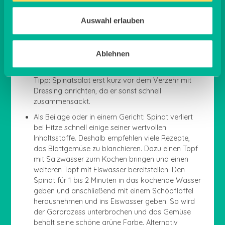
Waschen und schleudern: da frischer Spinat
Auswahl erlauben
direkt vom Feld kommt, solltest du ihn gründlich
waschen, um Erd- und Sandreste zu entfernen.
Für Salate: Die Blätter des Spinats können recht
Ablehnen
groß sein, deshalb kannst Du ihn entweder
hacken oder aber die Blätter ganz lassen. Kleiner
Tipp: Spinatsalat erst kurz vor dem Verzehr mit
Dressing anrichten, da er sonst schnell
zusammensackt.
Als Beilage oder in einem Gericht: Spinat verliert
bei Hitze schnell einige seiner wertvollen
Inhaltsstoffe. Deshalb empfehlen viele Rezepte,
das Blattgemüse zu blanchieren. Dazu einen Topf
mit Salzwasser zum Kochen bringen und einen
weiteren Topf mit Eiswasser bereitstellen. Den
Spinat für 1 bis 2 Minuten in das kochende Wasser
geben und anschließend mit einem Schöpflöffel
herausnehmen und ins Eiswasser geben. So wird
der Garprozess unterbrochen und das Gemüse
behält seine schöne grüne Farbe. Alternativ