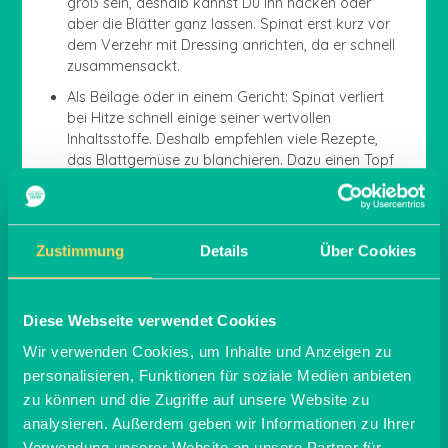
groß sein, deshalb kannst Du ihn hacken oder
aber die Blätter ganz lassen. Spinat erst kurz vor
dem Verzehr mit Dressing anrichten, da er schnell
zusammensackt.
Als Beilage oder in einem Gericht: Spinat verliert
bei Hitze schnell einige seiner wertvollen
Inhaltsstoffe. Deshalb empfehlen viele Rezepte,
das Blattgemüse zu blanchieren. Dazu einen Topf
mit Salzwasser zum Kochen bringen und einen
weiteren Topf mit Eiswasser bereitstellen. Den
Spinat für 1 bis 2 Minuten in das kochende Wasser
geben und mit einem Schöpflöffel herausnehmen
Zustimmung
Details
Über Cookies
und ins Eiswasser geben. So wird der Garprozess
unterbrochen und das Gemüse behält seine
schöne grüne Farbe. Alternativ kannst du Spinat
Diese Webseite verwendet Cookies
auch dünsten.
Wir verwenden Cookies, um Inhalte und Anzeigen zu
personalisieren, Funktionen für soziale Medien anbieten
zu können und die Zugriffe auf unsere Website zu
analysieren. Außerdem geben wir Informationen zu Ihrer
Spinatrezepte – die
Verwendung unserer Website an unsere Partner für