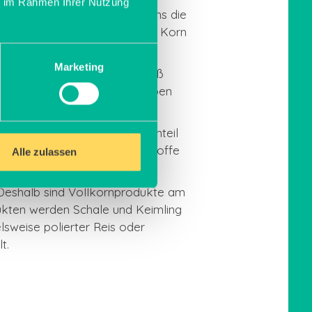
ie im Rahmen Ihrer Nutzung
liche Aufbau des Getreidekorns die
ling. Die Schale schützt das Korn
Marketing
eben Kohlenhydraten und Eiweiß
n, damit das Korn neu austreiben
enthalten alle einen hohen Anteil
e Quelle für Eiweiß, Ballaststoffe
Alle zulassen
. Deshalb sind Vollkornprodukte am
dukten werden Schale und Keimling
lsweise polierter Reis oder
t.