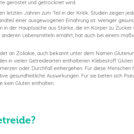
nte geröstet und getrocknet wird.
den letzten Jahren zum Teil in der Kritik. Studien zeigen j
andteil einer ausgewogenen Ernährung ist. Weniger gesun
n in der Hauptsache aus Stärke, die im Körper zu Zucker
anderen Lebensmitteln ernährt, hat auch bei einem ma
idet an Zöliakie, auch bekannt unter dem Namen Glutenun
den in vielen Getreidearten enthaltenen Klebestoff Gluten 
hmerzen oder Durchfall einhergehen. Für diese Menschen 
ve gesundheitliche Auswirkungen. Für sie bieten sich Pseu
e kein Gluten enthalten.
treide?