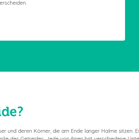
terscheiden.
ide?
ser und deren Körner, die am Ende langer Halme sitzen. 
ilie des Getreides. Jede von ihnen hat verschiedene Unte