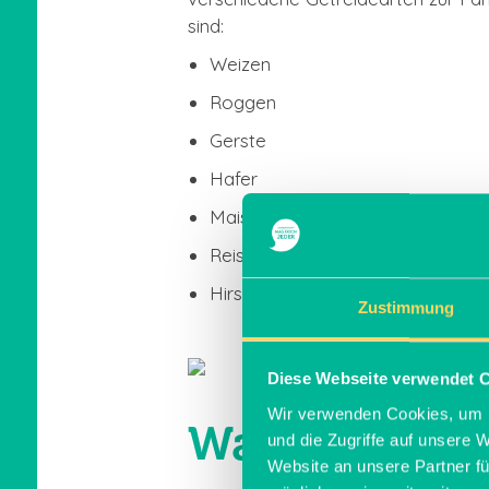
sind:
Weizen
Roggen
Gerste
Hafer
Mais
Reis
Hirse
Zustimmung
Diese Webseite verwendet 
Wir verwenden Cookies, um I
Was haben al
und die Zugriffe auf unsere 
Website an unsere Partner fü