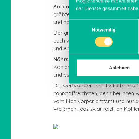
möglicherweise mit weiteren
Aufbau des Korns
: Trotz der eno
der Dienste gesammelt habe
größte Gemeinsamkeit. Das Korn be
und hält es zusammen.
Einwilligungsauswahl
Notwendig
Der größte und für uns Menschen wi
auch verschiedene Vitamine und Min
und eine neue Pflanze bilden kann.
Nährstoffe
: Auch in der Zusammens
Kohlenhydrate, wenig Fett, dafür ab
Ablehnen
und essentielle Aminosäuren.
Die wertvollsten Inhaltsstoffe des
nährstoffreichsten, denn bei ihnen
vom Mehlkörper entfernt und nur de
Weißmehl, das zwar reich an Kohlenh