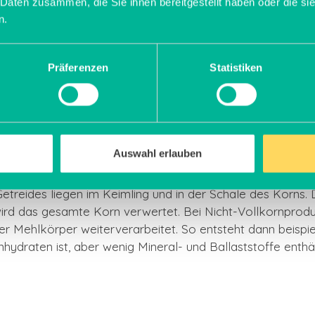
 Daten zusammen, die Sie ihnen bereitgestellt haben oder die s
rmen Unterschiede zwischen den Getreidearten ist der ähn
n.
steht aus einer Schale, einem Mehlkörper und einem Keim
Präferenzen
Statistiken
chtigste Teil des Korns ist der Mehlkörper. Er enthält n
eralstoffe. Der kleine Keimling enthält sämtliche Anlage
etzung der Nährstoffe ähneln sich die Getreidearten. Sie 
er Mineralstoffe und Vitamine. Außerdem sind sie eine gut
Auswahl erlauben
 Getreides liegen im Keimling und in der Schale des Korns
 wird das gesamte Korn verwertet. Bei Nicht-Vollkornpro
r Mehlkörper weiterverarbeitet. So entsteht dann beispie
ydraten ist, aber wenig Mineral- und Ballaststoffe enthäl