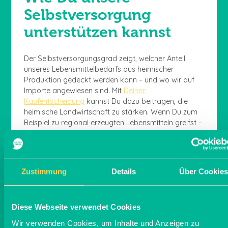
Selbstversorgung
unterstützen kannst
Der Selbstversorgungsgrad zeigt, welcher Anteil
unseres Lebensmittelbedarfs aus heimischer
Produktion gedeckt werden kann – und wo wir auf
Importe angewiesen sind. Mit
Deiner
Kaufentscheidung
kannst Du dazu beitragen, die
heimische Landwirtschaft zu stärken. Wenn Du zum
Beispiel zu regional erzeugten Lebensmitteln greifst –
ob im Supermarkt, im Hofladen oder auf dem
Wochenmarkt – unterstützt Du Betriebe vor Ort. Je
mehr Nachfrage es für heimische Produkte gibt,
desto eher lohnen sich Anbau und Verarbeitung auch
Zustimmung
Details
Über Cookies
bei den Lebensmitteln, bei denen wir bisher stark
importabhängig sind – etwa bei Lagergemüse oder
Beeren. So kann Stück für Stück ein
Diese Webseite verwendet Cookies
widerstandsfähigeres Ernährungssystem entstehen.
Wir verwenden Cookies, um Inhalte und Anzeigen zu