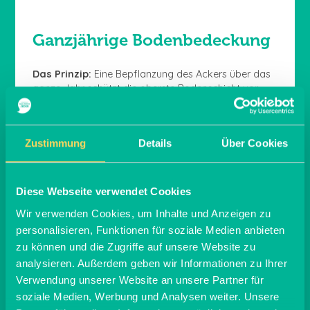
Ganzjährige Bodenbedeckung
Das Prinzip:
Eine Bepflanzung des Ackers über das
ganze Jahr schützt die oberste Bodenschicht vor
äußeren Einflüssen und erhöht die
Kohlenstoffbindung im Boden.
Die Verfahren:
Anbau von Zwischenfrüchten und
Zustimmung
Details
Über Cookies
vielfältigen Fruchtfolgen
Wie die menschliche Haut ist die oberste
Bodenschicht besonders anfällig für Wettereinflüsse.
Diese Webseite verwendet Cookies
Mithilfe durch die ganzjährige Bedeckung erhält der
Wir verwenden Cookies, um Inhalte und Anzeigen zu
Boden Schutz vor Sonne, Wind und Regen. Dabei
personalisieren, Funktionen für soziale Medien anbieten
sollten stets unterschiedliche Kulturen hintereinander
zu können und die Zugriffe auf unsere Website zu
angebaut werden, von denen Teile als
Zwischenfrüchte in den Boden eingearbeitet werden
analysieren. Außerdem geben wir Informationen zu Ihrer
(siehe hohe Pflanzenvielfalt).
Verwendung unserer Website an unsere Partner für
soziale Medien, Werbung und Analysen weiter. Unsere