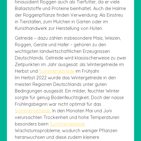
hinausdient Roggen auch als Tierfutter, da er viele
Ballaststoffe und Proteine beinhaltet. Auch die Halme
der Roggenpflanze finden Verwendung: Als Einstreu
in Tierställen, zum Mulchen in Gärten oder im
Kunsthandwerk zur Herstellung von Hüten.
Getreide – dazu zählen insbesondere Mais, Weizen,
Roggen, Gerste und Hafer – gehören zu den
wichtigsten landwirtschaftlichen Erzeugnissen
Deutschlands. Getreide wird klassischerweise zu zwei
Zeitpunkten im Jahr ausgesät: als Wintergetreide im
Herbst und
Sommergetreide
im Frühjahr.
Im Herbst 2022 wurde das Wintergetreide in den
meisten Regionen Deutschlands unter guten
Bedingungen ausgesät. Ein milder, feuchter Winter
sorgte für genug Bodenfeuchtigkeit. Doch der nasse
Frühlingsbeginn war nicht optimal für das
Sommergetreide
. In den Monaten Mai und Juni
verursachten Trockenheit und hohe Temperaturen
besonders beim
Sommergetreide
Wachstumsprobleme, wodurch weniger Pflanzen
heranwuchsen und diese zudem kleinere