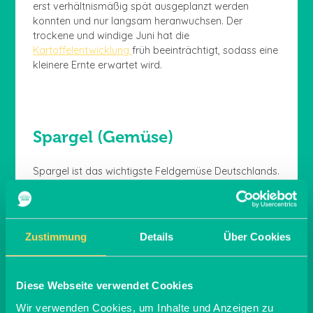
erst verhältnismäßig spät ausgeplanzt werden
konnten und nur langsam heranwuchsen. Der
trockene und windige Juni hat die
Kartoffelentwicklung
früh beeinträchtigt, sodass eine
kleinere Ernte erwartet wird.
Spargel (Gemüse)
Spargel ist das wichtigste Feldgemüse Deutschlands.
Aufgrund der langanhaltenden, kühlen Witterung im
Frühjahr verzögerte sich die Ernte für Spargel,
jedoch gab es keine nennenswerten Einbußen in
Qualität und Erntemengen.
Zustimmung
Details
Über Cookies
Erdbeere und Apfel (Obst)
Diese Webseite verwendet Cookies
Erdbeerpflanzen litten zunächst unter den kühlen
Wir verwenden Cookies, um Inhalte und Anzeigen zu