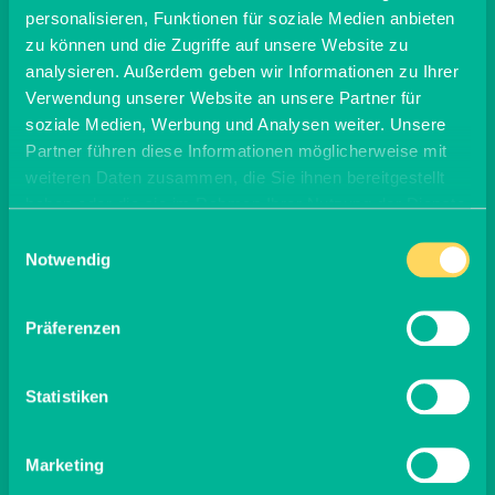
Bedingungen des Frühjahrs, dann beschleunigten die
personalisieren, Funktionen für soziale Medien anbieten
warmen Bedingungen im Mai und Anfang Juni
zu können und die Zugriffe auf unsere Website zu
jedoch die Reife der Beere, sodass die Erntesaison
analysieren. Außerdem geben wir Informationen zu Ihrer
früher als angenommen beendet wurde.
Verwendung unserer Website an unsere Partner für
Die Apfelernte ist noch nicht abgeschlossen und
soziale Medien, Werbung und Analysen weiter. Unsere
Hochrechnungen zeigen, dass diese vermutlich etwa
Partner führen diese Informationen möglicherweise mit
15 % geringer als im Vorjahr ausfallen wird. Gründe
weiteren Daten zusammen, die Sie ihnen bereitgestellt
dafür waren kühles, nasses Wetter zum Zeitpunkt
der Apfelblüte, gefolgt von Hitze und wiederum viel
haben oder die sie im Rahmen Ihrer Nutzung der Dienste
Regen. Vor allem hohen Niederschlagsmengen
gesammelt haben.
Einwilligungsauswahl
machten Bäume und Früchte anfällig für Krankheiten
Notwendig
und Schädlingsbefall.
Präferenzen
Statistiken
Marketing