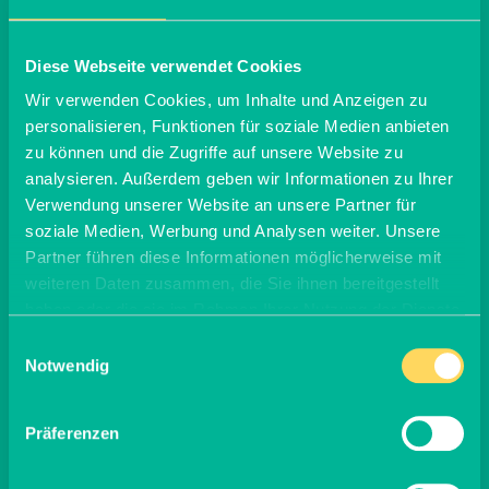
Dies erfordert ein sorgfältiges Management und
regelmäßige Pflege.
Bodenbearbeitung und Aussaat müssen sorgfältig
Diese Webseite verwendet Cookies
durchgeführt werden, um ein gleichmäßiges
Wir verwenden Cookies, um Inhalte und Anzeigen zu
Wachstum der Blühstreifen zu gewährleisten. Die
personalisieren, Funktionen für soziale Medien anbieten
Planung, Umsetzung und Pflege von Blühstreifen
erfordern also Fachwissen sowie finanzielle und
zu können und die Zugriffe auf unsere Website zu
zeitliche Ressourcen, denn die Beschaffung von
analysieren. Außerdem geben wir Informationen zu Ihrer
qualitativ hochwertigem Saatgut und die laufenden
Verwendung unserer Website an unsere Partner für
Pflegemaßnahmen können kosten- und zeitintensiv
soziale Medien, Werbung und Analysen weiter. Unsere
sein. Für landwirtschaftliche Betriebe gibt es daher
Partner führen diese Informationen möglicherweise mit
zunehmend Förderprogramme, um diese bei
weiteren Daten zusammen, die Sie ihnen bereitgestellt
Anstrengungen zur Förderung der Biodiversität zu
haben oder die sie im Rahmen Ihrer Nutzung der Dienste
unterstützen.
gesammelt haben.
Einwilligungsauswahl
Notwendig
Wie Du Blühstreifen und
Präferenzen
somit die Artenvielfalt