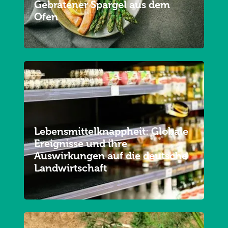
Gebratener Spargel aus dem
Ofen
Lebensmittelknappheit: Globale
Ereignisse und ihre
Auswirkungen auf die deutsche
Landwirtschaft