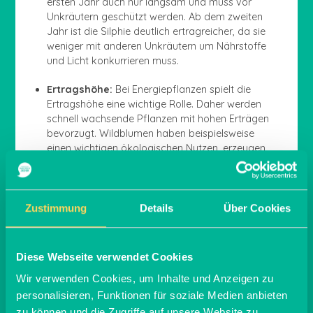
ersten Jahr auch nur langsam und muss vor
Unkräutern geschützt werden. Ab dem zweiten
Jahr ist die Silphie deutlich ertragreicher, da sie
weniger mit anderen Unkräutern um Nährstoffe
und Licht konkurrieren muss.
Ertragshöhe:
Bei Energiepflanzen spielt die
Ertragshöhe eine wichtige Rolle. Daher werden
schnell wachsende Pflanzen mit hohen Erträgen
bevorzugt. Wildblumen haben beispielsweise
einen wichtigen ökologischen Nutzen, erzeugen
aber wenig Biomasse. Daher werden sie häufig in
Mischkulturen mit ertragsreicheren Pflanzen, wie
zum Beispiel Mais, oder als Blühstreifen angebaut.
Zustimmung
Details
Über Cookies
Konservierung:
Einige Energiepflanzen, wie zum
Beispiel Rüben, müssen aufgrund ihres hohen
Wassergehaltes und der Anfälligkeit für Fäulnis
Diese Webseite verwendet Cookies
besonders schnell verwertet werden. Daher
Wir verwenden Cookies, um Inhalte und Anzeigen zu
werden zum Erntezeitpunkt mehr
Verwertungskapazitäten benötigt. Andere
personalisieren, Funktionen für soziale Medien anbieten
Pflanzen, wie Mais oder Silphie, lassen sich
zu können und die Zugriffe auf unsere Website zu