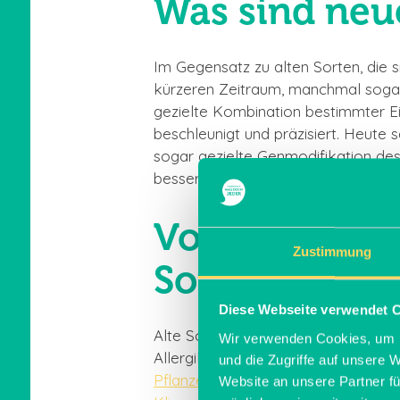
Was sind neu
Im Gegensatz zu alten Sorten, die 
kürzeren Zeitraum, manchmal sogar 
gezielte Kombination bestimmter Ei
beschleunigt und präzisiert. Heut
sogar gezielte Genmodifikation des
besseren Erträgen, zu entwickeln.
Vorteile und 
Zustimmung
Sorten
Diese Webseite verwendet 
Alte Sorten bringen einige einzigart
Wir verwenden Cookies, um I
Allergiker geeigneter. Zudem sind s
und die Zugriffe auf unsere 
Pflanzenschutzmittel
. Ihre Anpassu
Website an unsere Partner fü