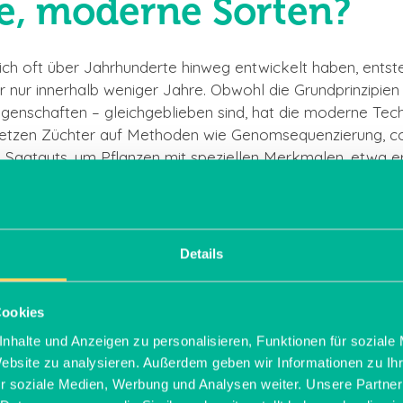
e, moderne Sorten?
sich oft über Jahrhunderte hinweg entwickelt haben, ents
nur innerhalb weniger Jahre. Obwohl die Grundprinzipien
genschaften – gleichgeblieben sind, hat die moderne Tec
e setzen Züchter auf Methoden wie Genomsequenzierung, 
 Saatguts, um Pflanzen mit speziellen Merkmalen, etwa e
Nachteile von alten u
Details
Cookies
ige Vorteile mit sich. Sie sind oft besser verträglich und i
nhalte und Anzeigen zu personalisieren, Funktionen für soziale
ie häufig resistenter gegen
Krankheiten und Schädlinge
, b
Website zu analysieren. Außerdem geben wir Informationen zu I
ngsfähigkeit an lokale Gegebenheiten macht sie zudem zu 
r soziale Medien, Werbung und Analysen weiter. Unsere Partner