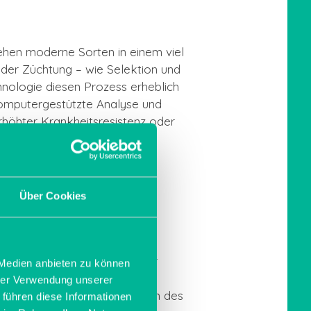
tehen moderne Sorten in einem viel
 der Züchtung – wie Selektion und
hnologie diesen Prozess erheblich
computergestützte Analyse und
rhöhter Krankheitsresistenz oder
nd neuen
Über Cookies
nsbesondere bei
Apfelsorten
für
 Medien anbieten zu können
enötigen dadurch oft weniger
hrer Verwendung unserer
wertvollen Akteuren in Zeiten des
 führen diese Informationen