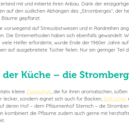
erland mit und initiierte ihren Anbau. Dank der einzigarti
 auf den südlichen Abhängen des „Stromberges“, der he
0 Bäume gepflanzt.
vorwiegend auf Streuobstwiesen und in Randreihen ange
n. Die Erntemethoden haben sich ebenfalls gewandelt: Wa
 viele Helfer erforderte, wurde Ende der 1960er Jahre auf 
umen auf ausgebreitete Tücher fielen. Nur ein geringer Tei
n der Küche – die Stromber
lativ kleine
Zwetschge
, die für ihren aromatischen, süße
r lecker, sondern eignet sich auch für Backen,
Einkochen
 auf deren Hof – dem Pflaumenhof Stemich – die Stromber
in kombiniert die Pflaume zudem auch gerne mit herzhaft
it.