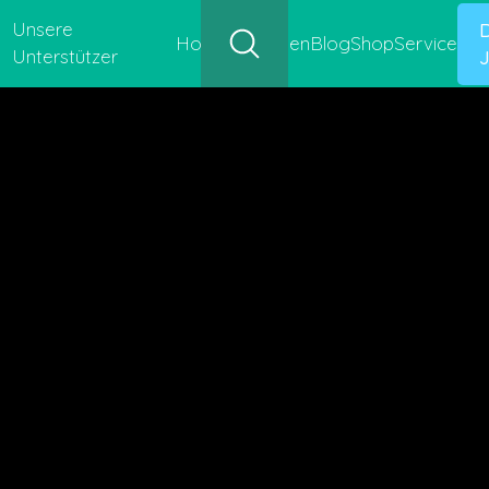
Unsere
Hofgeschichten
Blog
Shop
Service
Unterstützer
J