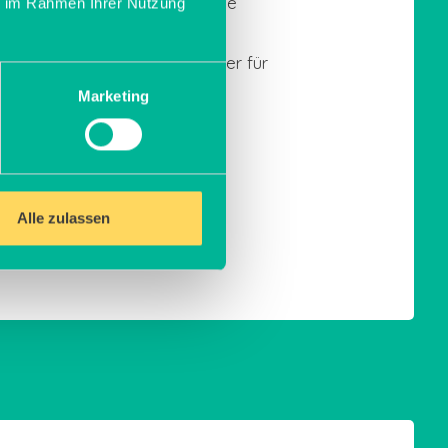
nd können optisch ungewöhnliche
ie im Rahmen Ihrer Nutzung
sind jedoch zum Teil anfälliger für
.
Marketing
Alle zulassen