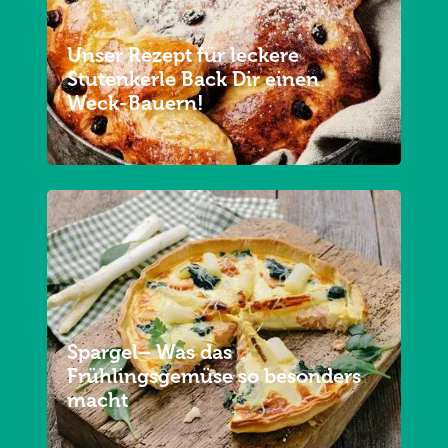
Unser Rezept für leckere
Stutenkerle Back Dir einen
Weck-Bauern!
Spargel– Was das
Frühlingsgemüse so besonders
macht