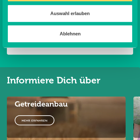
zusammengestellt haben. Zudem gibt es auf
unserem Blog eine Vielfalt
regionaler Rezepte
– so
Auswahl erlauben
kannst Du die frischen, nachhaltigen Produkte direkt
auf Deinem Teller genießen.
Ablehnen
Informiere Dich über
Getreideanbau
MEHR ERFAHREN