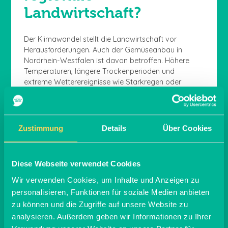
Landwirtschaft?
Der Klimawandel stellt die Landwirtschaft vor
Herausforderungen. Auch der Gemüseanbau in
Nordrhein-Westfalen ist davon betroffen. Höhere
Temperaturen, längere Trockenperioden und
extreme Wetterereignisse wie Starkregen oder
Stürme wirken sich auf den Ertrag und die Qualität
der Ernte aus. In den letzten Jahren hatten viele
landwirtschaftliche Betriebe mit Trockenheit und
dadurch bedingt mit niedrigeren Erträgen zu
Zustimmung
Details
Über Cookies
kämpfen. Gemüse wie Kartoffeln und Zuckerrüben,
die viel Wasser benötigen, leiden immer häufigeren
Dürreperioden. Auch die Winter werden milder, was
Diese Webseite verwendet Cookies
sich auf das Wachstum von kältebeständigen
Gemüsesorten wie Grünkohl oder Rosenkohl ebenso
Wir verwenden Cookies, um Inhalte und Anzeigen zu
auswirken kann, wie die Ausbreitung bestimmter
personalisieren, Funktionen für soziale Medien anbieten
Schädlinge.
zu können und die Zugriffe auf unsere Website zu
Gleichzeitig bietet der Klimawandel aber auch
analysieren. Außerdem geben wir Informationen zu Ihrer
Chancen für den Gemüseanbau: Durch die längeren