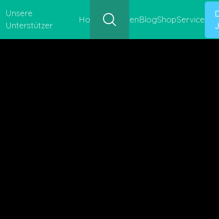
Unsere
Hofgeschichten
Blog
Shop
Service
Unterstützer
J