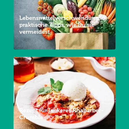
Lebensmittelverschwendung: 5
praktische Tipps, wie Du sie
vermeidest
Rezept für leckeres Rhabarber-
Crumble