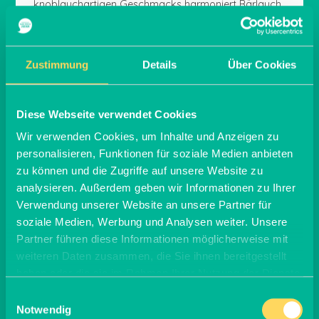
knoblauchartigen Geschmacks harmoniert Bärlauch
sehr gut mit vielen Gerichten – egal ob in Rohkost-
Salaten, beim Kochen oder Backen. Viele Rezepte
mit Bärlauch findest Du in unserem Beitrag zu
diesem schmackhaften Wildkraut.
Zustimmung
Details
Über Cookies
Champignons
Diese Webseite verwendet Cookies
Wir verwenden Cookies, um Inhalte und Anzeigen zu
Weiße und braune Champignons gehören zu den
Pilzsorten, die roh und gekocht genießbar sind, und
personalisieren, Funktionen für soziale Medien anbieten
deshalb in der Küche oft Verwendung finden. Im
zu können und die Zugriffe auf unsere Website zu
Salat, auf der Pizza, gefüllt und überbacken –
analysieren. Außerdem geben wir Informationen zu Ihrer
Champignons sind die beliebteste Pilzart in
Verwendung unserer Website an unsere Partner für
Deutschland. Sie stellen geringe Ansprüche an ihren
soziale Medien, Werbung und Analysen weiter. Unsere
Standort und mögen es eher kühl.
Partner führen diese Informationen möglicherweise mit
weiteren Daten zusammen, die Sie ihnen bereitgestellt
Feldsalat
haben oder die sie im Rahmen Ihrer Nutzung der Dienste
gesammelt haben.
Einwilligungsauswahl
Feldsalat gehört zu den wenigen frischen Salaten,
Notwendig
die im April erhältlich sind. Er enthält viele wichtige