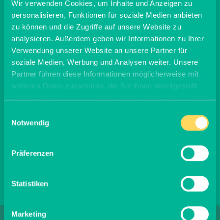
Wir verwenden Cookies, um Inhalte und Anzeigen zu
Indikator dafür, dass der Christbaum erst kürzlich
personalisieren, Funktionen für soziale Medien anbieten
geschlagen wurde. Lagere Deinen Baum möglichst
zu können und die Zugriffe auf unsere Website zu
noch ein paar Tage in einem mit Wasser gefüllten
analysieren. Außerdem geben wir Informationen zu Ihrer
Eimer draußen, bevor Du ihn in die heizungswarmen
Räume holst. Vor dem Reinholen den
Verwendung unserer Website an unsere Partner für
Weihnachtsbaum möglichst noch einmal an der
soziale Medien, Werbung und Analysen weiter. Unsere
Schnittkante am Stamm absägen und auch im
Partner führen diese Informationen möglicherweise mit
Inneren ins Wasser stellen. Wenn Du einen
weiteren Daten zusammen, die Sie ihnen bereitgestellt
Baumständer ohne Wasserzufuhr nutzt, solltest Du
haben oder die sie im Rahmen Ihrer Nutzung der Dienste
die Nadeln regelmäßig mit Wasser besprühen.
gesammelt haben.
Einwilligungsauswahl
Notwendig
Präferenzen
Statistiken
Marketing