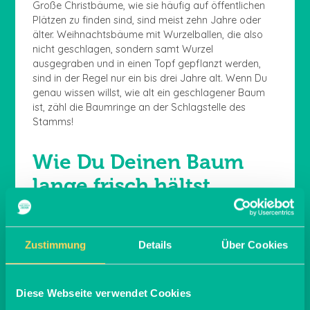
Große Christbäume, wie sie häufig auf öffentlichen
Plätzen zu finden sind, sind meist zehn Jahre oder
älter. Weihnachtsbäume mit Wurzelballen, die also
nicht geschlagen, sondern samt Wurzel
ausgegraben und in einen Topf gepflanzt werden,
sind in der Regel nur ein bis drei Jahre alt. Wenn Du
genau wissen willst, wie alt ein geschlagener Baum
ist, zähl die Baumringe an der Schlagstelle des
Stamms!
Wie Du Deinen Baum
lange frisch hältst
Um Deinen Baum lange frisch zu halten, solltest Du
ihn zunächst entweder selbst schlagen oder regional
Zustimmung
Details
Über Cookies
kaufen. Denn nur ein frisch geschlagener Baum wird
sich einige Wochen bei Dir zu Hause halten. Achte
deshalb darauf, dass die Nadeln sattgrün und
Diese Webseite verwendet Cookies
glänzend sind, wenn Du einen bereits geschlagenen
Baum kaufst. Auch eine helle Schnittkante ist ein