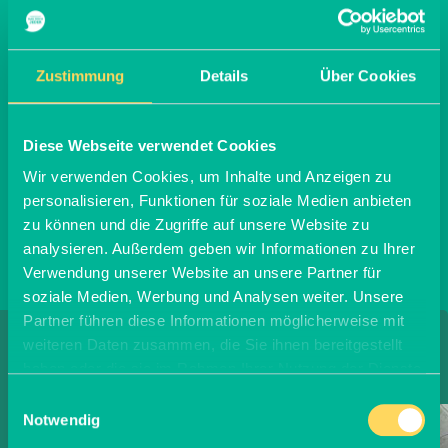
Wenn Du noch Glühwein übrig hast, kannst Du ihn in
einem verschlossenen Behälter etwa eine Woche im
Kühlschrank lagern. Alternativ kannst Du auch
Glühwein-Gelee kochen oder einen Glühwein-
Zustimmung
Details
Über Cookies
Schokokuchen mit Kirschen aus ihm backen.
Diese Webseite verwendet Cookies
Wir verwenden Cookies, um Inhalte und Anzeigen zu
personalisieren, Funktionen für soziale Medien anbieten
zu können und die Zugriffe auf unsere Website zu
analysieren. Außerdem geben wir Informationen zu Ihrer
Verwendung unserer Website an unsere Partner für
soziale Medien, Werbung und Analysen weiter. Unsere
Partner führen diese Informationen möglicherweise mit
Informiere Dich über
weiteren Daten zusammen, die Sie ihnen bereitgestellt
haben oder die sie im Rahmen Ihrer Nutzung der Dienste
gesammelt haben.
Einwilligungsauswahl
Notwendig
Getreideanbau