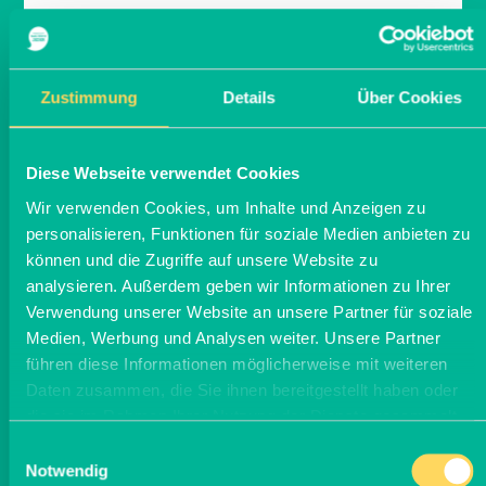
Dialog, sachliche
Zustimmung
Details
Über Cookies
Diskussionen und gute
Nachbarschaftsbeziehunge
Diese Webseite verwendet Cookies
Wir verwenden Cookies, um Inhalte und Anzeigen zu
Auf die Unterstützung der Menschen in seiner
Umgebung legt er viel Wert. Dass sein
personalisieren, Funktionen für soziale Medien anbieten zu
Familienbetrieb von der Familie getragen wird und
können und die Zugriffe auf unsere Website zu
seine vier Kinder alle gerne mit den Eltern auf dem
analysieren. Außerdem geben wir Informationen zu Ihrer
Hof mitarbeiten. Und auch auf die
Verwendung unserer Website an unsere Partner für soziale
Nachbarschaftsbeziehungen, denn die nächsten
Medien, Werbung und Analysen weiter. Unsere Partner
Wohnhäuser liegen nur 50 m entfernt vom Hof.
führen diese Informationen möglicherweise mit weiteren
Für gute Beziehungen zwischen Landwirtschaft und
Daten zusammen, die Sie ihnen bereitgestellt haben oder
Gesellschaft steht er auch immer wieder in der
die sie im Rahmen Ihrer Nutzung der Dienste gesammelt
Öffentlichkeit ein, ermöglicht Stallführungen oder
haben.
gibt Fachvorträge. Denn er wünscht sich den Dialog
Einwilligungsauswahl
und sachliche Diskussionen über Lebensmittel und
Notwendig