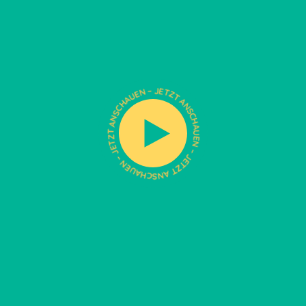
T
A
Z
N
T
S
E
C
J
H
–
A
U
N
E
E
N
U
A
–
H
J
C
E
S
T
N
Z
A
T
T
A
Z
N
T
S
E
C
J
H
–
A
U
N
E