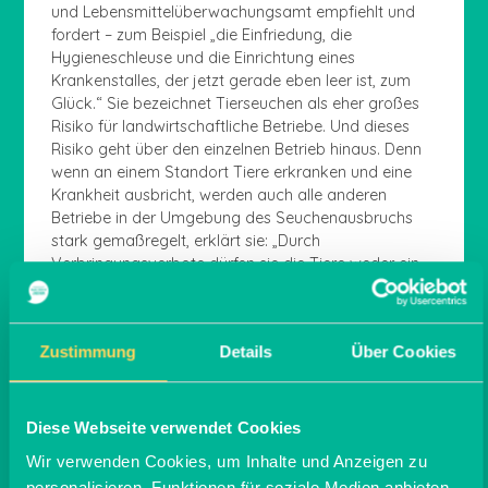
und Lebensmittelüberwachungsamt empfiehlt und
fordert – zum Beispiel „die Einfriedung, die
Hygieneschleuse und die Einrichtung eines
Krankenstalles, der jetzt gerade eben leer ist, zum
Glück.“ Sie bezeichnet Tierseuchen als eher großes
Risiko für landwirtschaftliche Betriebe. Und dieses
Risiko geht über den einzelnen Betrieb hinaus. Denn
wenn an einem Standort Tiere erkranken und eine
Krankheit ausbricht, werden auch alle anderen
Betriebe in der Umgebung des Seuchenausbruchs
stark gemaßregelt, erklärt sie: „Durch
Verbringungsverbote dürfen sie die Tiere weder ein-
noch ausstallen. Das führt häufig dazu, dass auch
das Tierwohl in den Ställen leidet.“
Zustimmung
Details
Über Cookies
Eine wichtige Grundmaßnahme der
Diese Webseite verwendet Cookies
Seuchenprävention ist die adäquate Einzäunung des
Wir verwenden Cookies, um Inhalte und Anzeigen zu
gesamten Betriebs. „Dazu gehören eine Umzäunung
personalisieren, Funktionen für soziale Medien anbieten