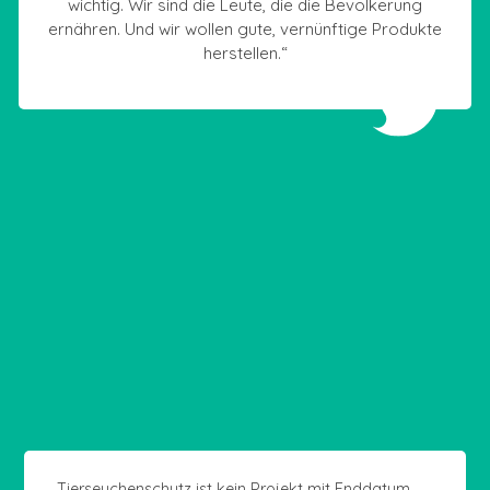
wichtig. Wir sind die Leute, die die Bevölkerung
ernähren. Und wir wollen gute, vernünftige Produkte
herstellen.“
„Tierseuchenschutz ist kein Projekt mit Enddatum,