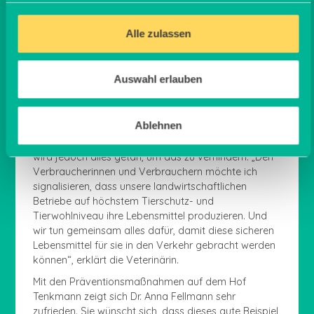
neben der Verhinderung und Eindämmung von
Tierseuchen noch weiteren wichtigen Ziele:
Alle zulassen
Verbraucherschutz, Steigerung des Tierwohls und
Sicherung der Lebensmittelversorgung. Denn, wie Dr.
Anna Fellmann betont: „Für die Bevölkerung kann ein
Auswahl erlauben
massives Tierseuchengeschehen natürlich auch
gravierende Folgen haben.“ Zum Beispiel
Lebensmittelknappheit, falls es zu einem
Ablehnen
großflächigen Ausbruch eines Erregers kommt.
Sowohl auf behördlicher als auch betrieblicher Seite
wird jedoch alles getan, um das zu verhindern: „Den
Verbraucherinnen und Verbrauchern möchte ich
signalisieren, dass unsere landwirtschaftlichen
Betriebe auf höchstem Tierschutz- und
Tierwohlniveau ihre Lebensmittel produzieren. Und
wir tun gemeinsam alles dafür, damit diese sicheren
Lebensmittel für sie in den Verkehr gebracht werden
können“, erklärt die Veterinärin.
Mit den Präventionsmaßnahmen auf dem Hof
Tenkmann zeigt sich Dr. Anna Fellmann sehr
zufrieden. Sie wünscht sich, dass dieses gute Beispiel