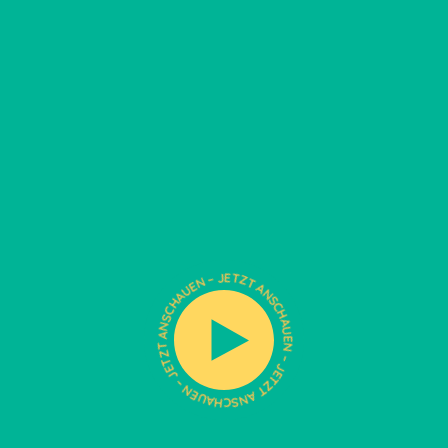
N
A
S
T
C
Z
H
T
A
E
U
J
E
–
N
N
–
E
J
U
E
A
T
H
Z
C
T
S
A
N
N
A
S
T
C
Z
H
T
A
E
U
J
E
–
N