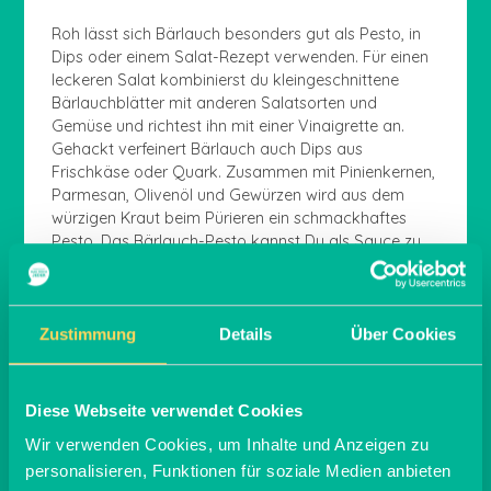
Roh lässt sich Bärlauch besonders gut als Pesto, in
Dips oder einem Salat-Rezept verwenden. Für einen
leckeren Salat kombinierst du kleingeschnittene
Bärlauchblätter mit anderen Salatsorten und
Gemüse und richtest ihn mit einer Vinaigrette an.
Gehackt verfeinert Bärlauch auch Dips aus
Frischkäse oder Quark. Zusammen mit Pinienkernen,
Parmesan, Olivenöl und Gewürzen wird aus dem
würzigen Kraut beim Pürieren ein schmackhaftes
Pesto. Das Bärlauch-Pesto kannst Du als Sauce zu
Pasta servieren oder als Aufstrich, beispielsweise für
einen Burger.
Etwas Besonderes ist zudem Bärlauch-Butter: Dazu
Zustimmung
Details
Über Cookies
weiche Butter mit etwas Salz und klein gehackten
Bärlauch-Blättern vermischen und erkalten lassen.
Egal ob zum Grillen, auf dem Brot oder zu einem
Diese Webseite verwendet Cookies
einfachen Nudelgericht – die Bärlauch-Butter verleiht
Deinem Essen ein tolles Aroma.
Wir verwenden Cookies, um Inhalte und Anzeigen zu
personalisieren, Funktionen für soziale Medien anbieten