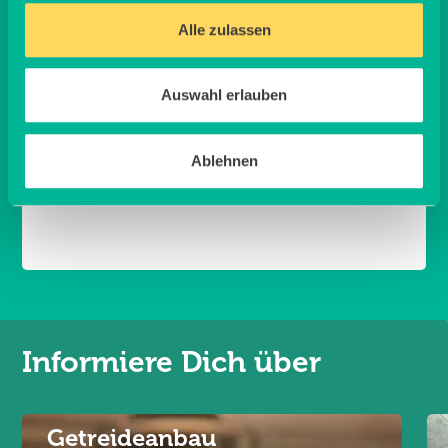
Backen mit Bärlauch
Alle zulassen
Frisch gebackenes Brot ist immer etwas Feines – und
ein wenig Bärlauch im Teig verleiht Deinem Brot eine
besondere Note. Auch für herzhafte Muffins, eine
Auswahl erlauben
Quiche oder in einer Lasagne eignet sich Bärlauch
perfekt. Verwende Deine üblichen Rezepte und setze
Bärlauch beispielsweise anstelle von oder in
Ablehnen
Kombination mit Spinat ein.
Informiere Dich über
Getreideanbau