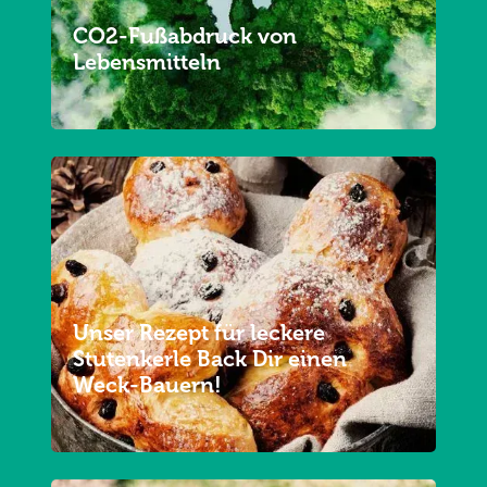
CO2-Fußabdruck von
Lebensmitteln
Unser Rezept für leckere
Stutenkerle Back Dir einen
Weck-Bauern!