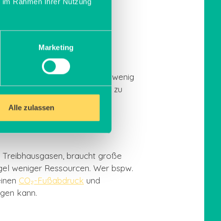
ie im Rahmen Ihrer Nutzung
Marketing
 Ressourcen und auch für die
ise zu wählen, die möglichst wenig
hritt für Schritt nachhaltiger zu
Alle zulassen
n Treibhausgasen, braucht große
Regel weniger Ressourcen. Wer bspw.
einen
CO₂-Fußabdruck
und
rgen kann.