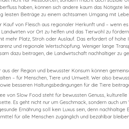
erfluss haben, können sich andere kaum das Nötigste leis
g leisten Beiträge zu einem achtsamen Umgang mit Leben
 Kauf von Fleisch aus regionaler Herkunft und – wenn es
 Landwirten vor Ort zu helfen und das Tierwohl zu förder
it mehr Platz, Stroh oder Auslauf. Das erfordert of hohe
sparenz und regionale Wertschöpfung. Weniger lange Trans
 dazu beitragen, die Landwirtschaft nachhaltiger zu ges
r aus der Region und bewusster Konsum können gemeinsa
alten – für Menschen, Tiere und Umwelt. Wer also bewusste
owie besseren Haltungsbedingungen für die Tiere beitrag
ee von Slow Food steht für bewussten Genuss, kulturelle 
ette. Es geht nicht nur um Geschmack, sondern auch um 
 gesunde Ernährung soll kein Luxus sein, denn nachhaltige
ittel für alle Menschen zugänglich und bezahlbar bleiben