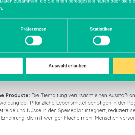
 Daten zusammen, die Sie ihnen bereitgestellt haben oder die s
n.
ich mich nachhaltig?
Präferenzen
Statistiken
ntwortung zu übernehmen – für Umwelt, Klima, natürliche
Lebensmittel entstehen. Es geht darum, eine Ernährungswe
Die folgenden Prinzipien können Dir helfen, Deinen Alltag Sc
Auswahl erlauben
he Produkte:
Die Tierhaltung verursacht einen Ausstoß a
ntwaldung bei. Pflanzliche Lebensmittel benötigen in der 
treide und Nüsse in den Speiseplan integriert, reduziert s
ale Ernährung, die mit weniger Fläche mehr Menschen verso