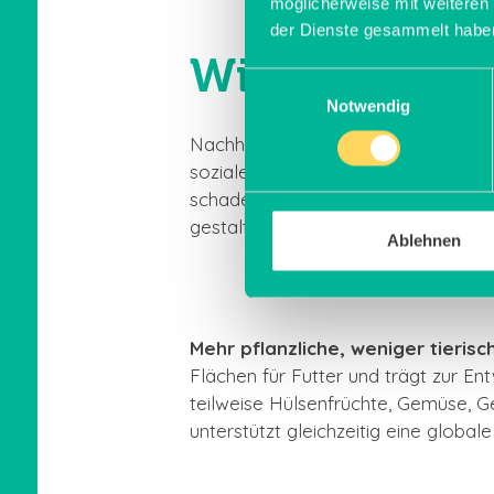
möglicherweise mit weiteren
der Dienste gesammelt habe
Wie ernähre 
Einwilligungsauswahl
Notwendig
Nachhaltig zu essen bedeutet, Vera
sozialen Bedingungen, unter denen 
schadet und möglichst vielen nützt. 
gestalten:
Ablehnen
Mehr pflanzliche, weniger tierisc
Flächen für Futter und trägt zur E
teilweise Hülsenfrüchte, Gemüse, Ge
unterstützt gleichzeitig eine glob