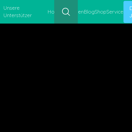
Unsere
Hofgeschichten
Blog
Shop
Service
Unterstützer
J